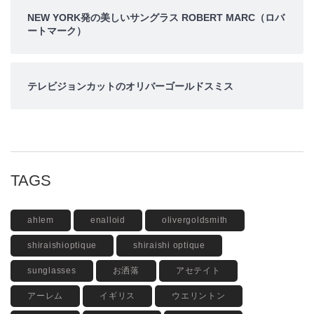
NEW YORK発の美しいサングラス ROBERT MARC（ロバ
ートマーク）
テレビジョンカットのオリバーゴールドスミス
TAGS
ahlem
enalloid
olivergoldsmith
shiraishioptique
shiraishi optique
sunglasses
お洒落
アセテイト
アーレム
イギリス
ウエリントン