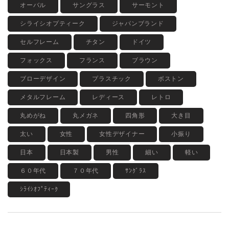
オーバル
サングラス
サーモント
シライシオプティーク
ジャパンブランド
セルフレーム
チタン
ドイツ
フォックス
フランス
ブラウン
ブローデザイン
プラスチック
ボストン
メタルフレーム
レディース
レトロ
丸めがね
丸メガネ
四角形
大き目
太い
女性
女性デザイナー
小振り
日本
日本製
男性
細い
軽い
６０年代
７０年代
ｻﾝｸﾞﾗｽ
ｼﾗｲｼｵﾌﾟﾃｨｰｸ