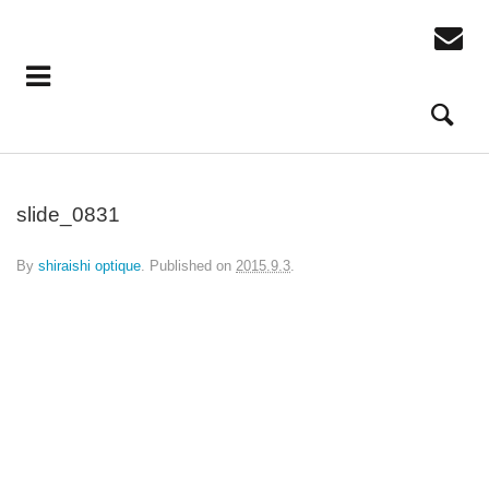
slide_0831
By
shiraishi optique
.
Published on
2015.9.3
.