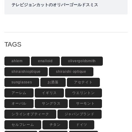
テレビジョンカットのオリバーゴールドスミス
TAGS
ahlem
enalloid
olivergoldsmith
shiraishioptique
shiraishi optique
sunglasses
お洒落
アセテイト
アーレム
イギリス
ウエリントン
オーバル
サングラス
サーモント
シライシオプティーク
ジャパンブランド
セルフレーム
チタン
ドイツ