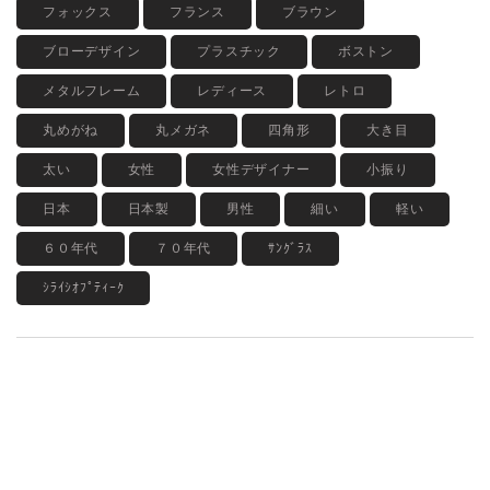
フォックス
フランス
ブラウン
ブローデザイン
プラスチック
ボストン
メタルフレーム
レディース
レトロ
丸めがね
丸メガネ
四角形
大き目
太い
女性
女性デザイナー
小振り
日本
日本製
男性
細い
軽い
６０年代
７０年代
ｻﾝｸﾞﾗｽ
ｼﾗｲｼｵﾌﾟﾃｨｰｸ