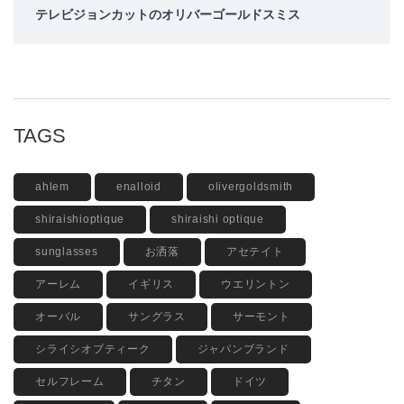
テレビジョンカットのオリバーゴールドスミス
TAGS
ahlem
enalloid
olivergoldsmith
shiraishioptique
shiraishi optique
sunglasses
お洒落
アセテイト
アーレム
イギリス
ウエリントン
オーバル
サングラス
サーモント
シライシオプティーク
ジャパンブランド
セルフレーム
チタン
ドイツ