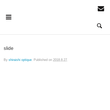
slide
By
shiraishi optique
.
Published on
2018.8.27
.