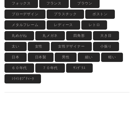
フォックス
フランス
ブラウン
ブローデザイン
プラスチック
ボストン
メタルフレーム
レディース
レトロ
丸めがね
丸メガネ
四角形
大き目
太い
女性
女性デザイナー
小振り
日本
日本製
男性
細い
軽い
６０年代
７０年代
ｻﾝｸﾞﾗｽ
ｼﾗｲｼｵﾌﾟﾃｨｰｸ