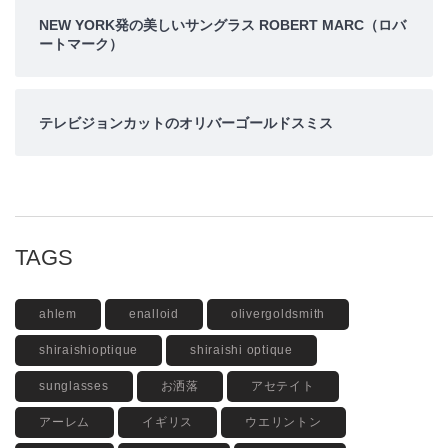
NEW YORK発の美しいサングラス ROBERT MARC（ロバ
ートマーク）
テレビジョンカットのオリバーゴールドスミス
TAGS
ahlem
enalloid
olivergoldsmith
shiraishioptique
shiraishi optique
sunglasses
お洒落
アセテイト
アーレム
イギリス
ウエリントン