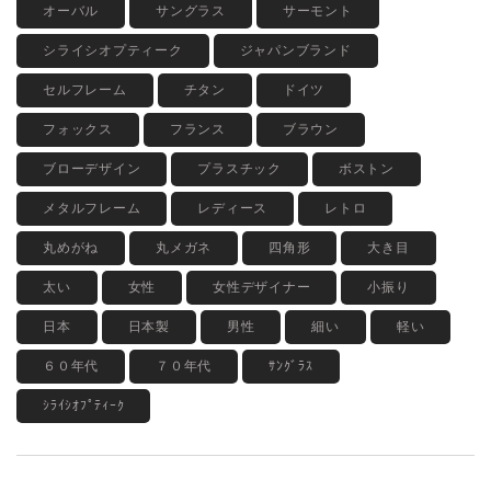
オーバル
サングラス
サーモント
シライシオプティーク
ジャパンブランド
セルフレーム
チタン
ドイツ
フォックス
フランス
ブラウン
ブローデザイン
プラスチック
ボストン
メタルフレーム
レディース
レトロ
丸めがね
丸メガネ
四角形
大き目
太い
女性
女性デザイナー
小振り
日本
日本製
男性
細い
軽い
６０年代
７０年代
ｻﾝｸﾞﾗｽ
ｼﾗｲｼｵﾌﾟﾃｨｰｸ