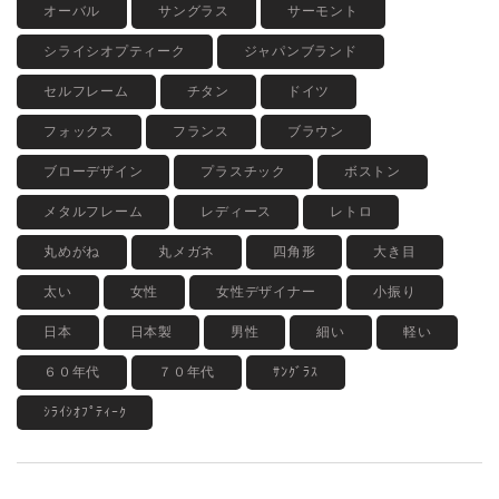
オーバル
サングラス
サーモント
シライシオプティーク
ジャパンブランド
セルフレーム
チタン
ドイツ
フォックス
フランス
ブラウン
ブローデザイン
プラスチック
ボストン
メタルフレーム
レディース
レトロ
丸めがね
丸メガネ
四角形
大き目
太い
女性
女性デザイナー
小振り
日本
日本製
男性
細い
軽い
６０年代
７０年代
ｻﾝｸﾞﾗｽ
ｼﾗｲｼｵﾌﾟﾃｨｰｸ