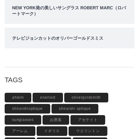
NEW YORK発の美しいサングラス ROBERT MARC（ロバ
ートマーク）
テレビジョンカットのオリバーゴールドスミス
TAGS
ahlem
enalloid
olivergoldsmith
shiraishioptique
shiraishi optique
sunglasses
お洒落
アセテイト
アーレム
イギリス
ウエリントン