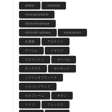
ahlem
enalloid
olivergoldsmith
shiraishioptique
shiraishi optique
sunglasses
お洒落
アセテイト
アーレム
イギリス
ウエリントン
オーバル
サングラス
サーモント
シライシオプティーク
ジャパンブランド
セルフレーム
チタン
ドイツ
フォックス