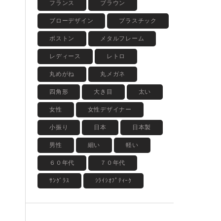
フランス
ブラウン
ブローデザイン
プラスチック
ボストン
メタルフレーム
レディース
レトロ
丸めがね
丸メガネ
四角形
大き目
太い
女性
女性デザイナー
小振り
日本
日本製
男性
細い
軽い
６０年代
７０年代
ｻﾝｸﾞﾗｽ
ｼﾗｲｼｵﾌﾟﾃｨｰｸ