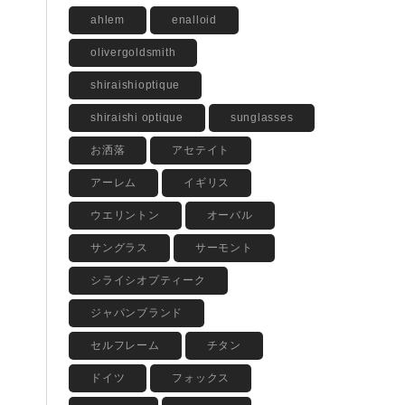
ahlem
enalloid
olivergoldsmith
shiraishioptique
shiraishi optique
sunglasses
お洒落
アセテイト
アーレム
イギリス
ウエリントン
オーバル
サングラス
サーモント
シライシオプティーク
ジャパンブランド
セルフレーム
チタン
ドイツ
フォックス