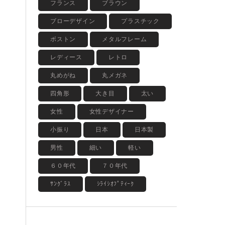
フランス
ブラウン
ブローデザイン
プラスチック
ボストン
メタルフレーム
レディース
レトロ
丸めがね
丸メガネ
四角形
大き目
太い
女性
女性デザイナー
小振り
日本
日本製
男性
細い
軽い
６０年代
７０年代
ｻﾝｸﾞﾗｽ
ｼﾗｲｼｵﾌﾟﾃｨｰｸ