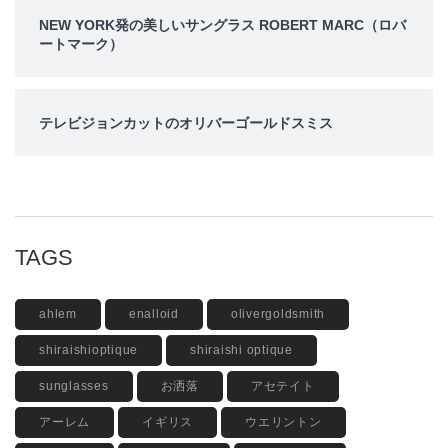
NEW YORK発の美しいサングラス ROBERT MARC（ロバ
ートマーク）
テレビジョンカットのオリバーゴールドスミス
TAGS
ahlem
enalloid
olivergoldsmith
shiraishioptique
shiraishi optique
sunglasses
お洒落
アセテイト
アーレム
イギリス
ウエリントン