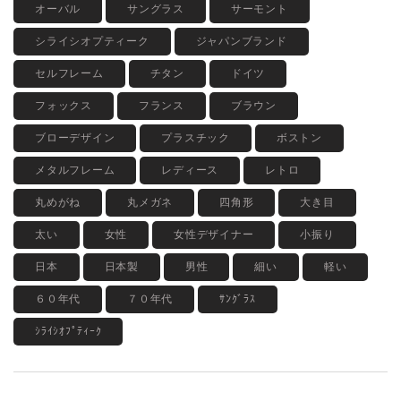
オーバル
サングラス
サーモント
シライシオプティーク
ジャパンブランド
セルフレーム
チタン
ドイツ
フォックス
フランス
ブラウン
ブローデザイン
プラスチック
ボストン
メタルフレーム
レディース
レトロ
丸めがね
丸メガネ
四角形
大き目
太い
女性
女性デザイナー
小振り
日本
日本製
男性
細い
軽い
６０年代
７０年代
ｻﾝｸﾞﾗｽ
ｼﾗｲｼｵﾌﾟﾃｨｰｸ