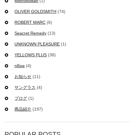
Metropolitan
(1)
OLIVER GOLDSMITH
(74)
ROBERT MARC
(6)
Seacret Remedy
(13)
UNKNOWN PLEASURE
(1)
YELLOWS PLUS
(38)
n8ise
(4)
お知らせ
(11)
サングラス
(4)
ブログ
(1)
商品紹介
(197)
POPULAR POSTS