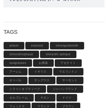
TAGS
ahlem
enalloid
olivergoldsmith
shiraishioptique
shiraishi optique
sunglasses
お洒落
アセテイト
アーレム
イギリス
ウエリントン
オーバル
サングラス
サーモント
シライシオプティーク
ジャパンブランド
セルフレーム
チタン
ドイツ
フォックス
フランス
ブラウン