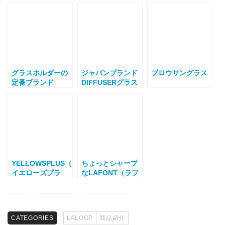
グラスホルダーの
ジャパンブランド
ブロウサングラス
定番ブランド
DIFFUSERグラス
LaLOOP（ラ・ル
コード ＆
ープ）
Metropolitanメガ
ネ拭き
YELLOWSPLUS（
ちょっとシャープ
イエローズプラ
なLAFONT（ラフ
ス）サングラス
ォン）
ERIC
CATEGORIES
LALOOP
商品紹介