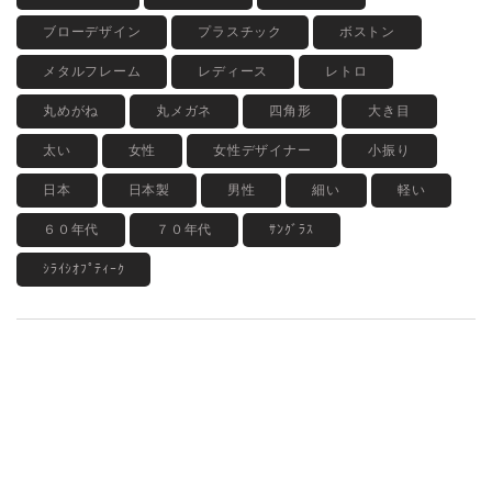
ブローデザイン
プラスチック
ボストン
メタルフレーム
レディース
レトロ
丸めがね
丸メガネ
四角形
大き目
太い
女性
女性デザイナー
小振り
日本
日本製
男性
細い
軽い
６０年代
７０年代
ｻﾝｸﾞﾗｽ
ｼﾗｲｼｵﾌﾟﾃｨｰｸ