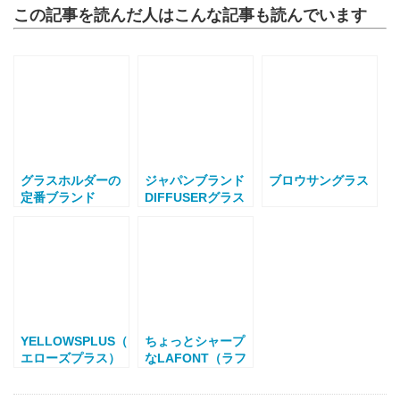
この記事を読んだ人はこんな記事も読んでいます
グラスホルダーの
ジャパンブランド
ブロウサングラス
定番ブランド
DIFFUSERグラス
LaLOOP（ラ・ル
コード ＆
ープ）
Metropolitanメガ
ネ拭き
YELLOWSPLUS（イ
ちょっとシャープ
エローズプラス）
なLAFONT（ラフ
サングラス ERIC
ォン）