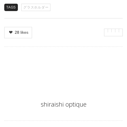
TAGS
グラスホルダー
28
likes
Author
shiraishi optique