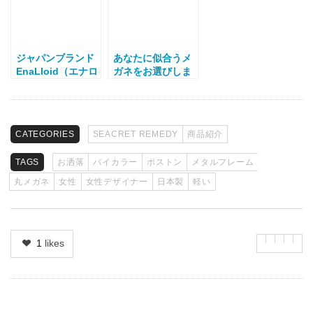
ジャパンブランド
あなたに似合うメ
EnaLloid（エナロ
ガネをお選びしま
イド）の丸メガネ
す。
Fanning
CATEGORIES
SEACRET REMEDY
商品紹介
TAGS
お洒落
バイカラー
ボストン
メタルフレーム
丸メガネ
女性
女性デザイナー
日本製
軽い
1
likes