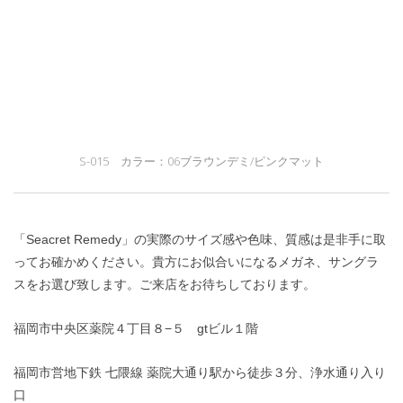
S-015 カラー：06ブラウンデミ/ピンクマット
「Seacret Remedy」の実際のサイズ感や色味、質感は是非手に取
ってお確かめください。貴方にお似合いになるメガネ、サングラ
スをお選び致します。ご来店をお待ちしております。
福岡市中央区薬院４丁目８−５ gtビル１階
福岡市営地下鉄 七隈線 薬院大通り駅から徒歩３分、浄水通り入り
口