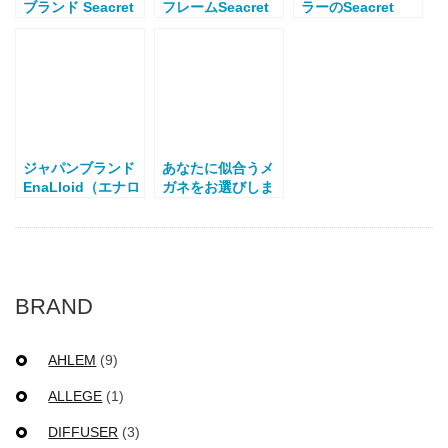
ブランド Seacret
フレームSeacret
ラーのSeacret
Remedy（シーク
Remedy（シーク
Remedy（シーク
レットレメディ）
レットレメディ）
レットレメディ）
ジャパンブランド
あなたに似合うメ
EnaLloid（エナロ
ガネをお選びしま
イド）の丸メガネ
す。
Fanning
BRAND
AHLEM
(9)
ALLEGE
(1)
DIFFUSER
(3)