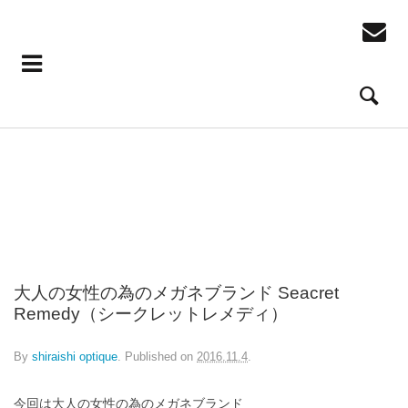
Seacret Remedy S-019 lris カラー：07 ダークグレー・ベージュ/ホワイ
トゴールド
Seacret Remedy S-019 lris カラー：06 デミ・レッド/ホワイトゴールド
カラー：03トート/ブルー
カラー：06ブラック/ブラックストライプ
カラー：01ダークパープル
カラー：06ブラウンデミ/ピンクマット
大人の女性の為のメガネブランド Seacret
Remedy（シークレットレメディ）
By
shiraishi optique
.
Published on
2016.11.4
.
今回は大人の女性の為のメガネブランド