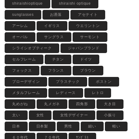
shiraishioptique
shiraishi optique
sunglasses
お洒落
アセテイト
アーレム
イギリス
ウエリントン
オーバル
サングラス
サーモント
シライシオプティーク
ジャパンブランド
セルフレーム
チタン
ドイツ
フォックス
フランス
ブラウン
ブローデザイン
プラスチック
ボストン
メタルフレーム
レディース
レトロ
丸めがね
丸メガネ
四角形
大き目
太い
女性
女性デザイナー
小振り
日本
日本製
男性
細い
軽い
６０年代
７０年代
ｻﾝｸﾞﾗｽ