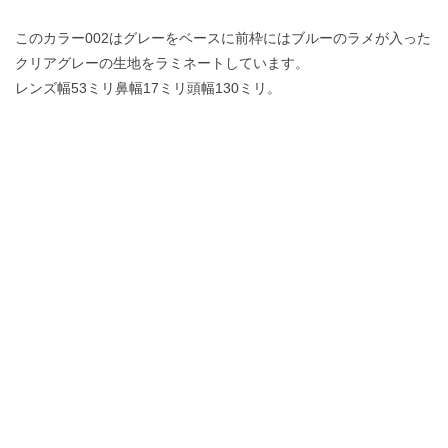
このカラー002はグレーをベースに前枠にはブルーのラメが入った
クリアグレーの生地をラミネートしています。
レンズ幅53ミリ鼻幅17ミリ頭幅130ミリ。