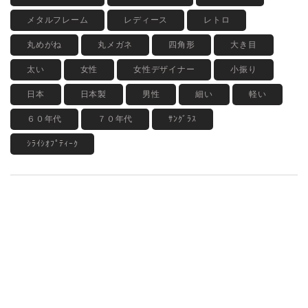
メタルフレーム
レディース
レトロ
丸めがね
丸メガネ
四角形
大き目
太い
女性
女性デザイナー
小振り
日本
日本製
男性
細い
軽い
６０年代
７０年代
ｻﾝｸﾞﾗｽ
ｼﾗｲｼｵﾌﾟﾃｨｰｸ