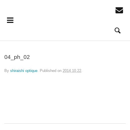
04_ph_02
By
shiraishi optique
.
Published on
2014.10.22
.