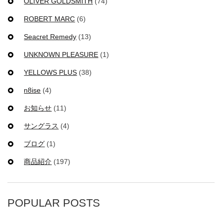
OLIVER GOLDSMITH
(74)
ROBERT MARC
(6)
Seacret Remedy
(13)
UNKNOWN PLEASURE
(1)
YELLOWS PLUS
(38)
n8ise
(4)
お知らせ
(11)
サングラス
(4)
ブログ
(1)
商品紹介
(197)
POPULAR POSTS