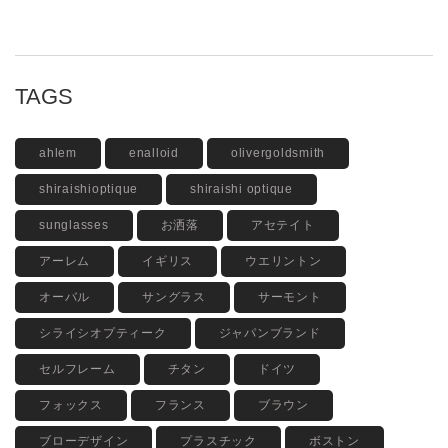
TAGS
ahlem
enalloid
olivergoldsmith
shiraishioptique
shiraishi optique
sunglasses
お洒落
アセテイト
アーレム
イギリス
ウエリントン
オーバル
サングラス
サーモント
シライシオプティーク
ジャパンブランド
セルフレーム
チタン
ドイツ
フォックス
フランス
ブラウン
ブローデザイン
プラスチック
ボストン