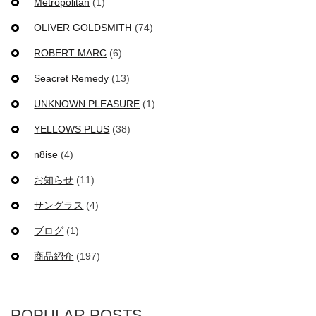
Metropolitan
(1)
OLIVER GOLDSMITH
(74)
ROBERT MARC
(6)
Seacret Remedy
(13)
UNKNOWN PLEASURE
(1)
YELLOWS PLUS
(38)
n8ise
(4)
お知らせ
(11)
サングラス
(4)
ブログ
(1)
商品紹介
(197)
POPULAR POSTS