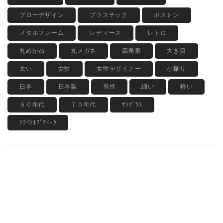
ブローデザイン
プラスチック
ボストン
メタルフレーム
レディース
レトロ
丸めがね
丸メガネ
四角形
大き目
太い
女性
女性デザイナー
小振り
日本
日本製
男性
細い
軽い
６０年代
７０年代
ｻﾝｸﾞﾗｽ
ｼﾗｲｼｵﾌﾟﾃｨｰｸ