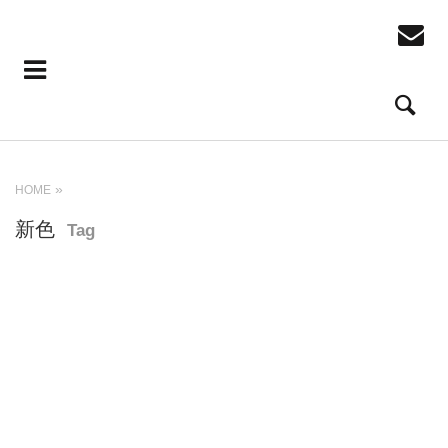
HOME
新色
Tag
READ MORE