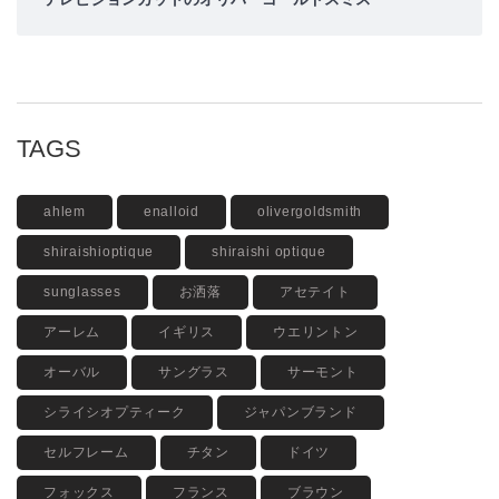
TAGS
ahlem
enalloid
olivergoldsmith
shiraishioptique
shiraishi optique
sunglasses
お洒落
アセテイト
アーレム
イギリス
ウエリントン
オーバル
サングラス
サーモント
シライシオプティーク
ジャパンブランド
セルフレーム
チタン
ドイツ
フォックス
フランス
ブラウン