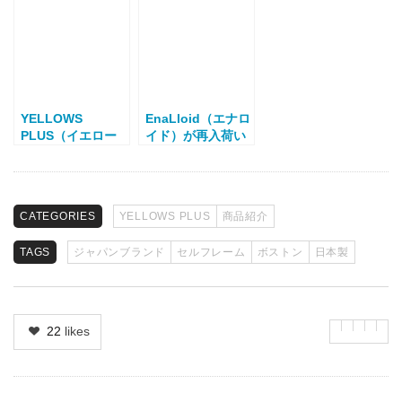
ントン、ボストン
ン＆ウエリントン
ズプラス）
YELLOWS
EnaLloid（エナロ
PLUS（イエロー
イド）が再入荷い
ズプラス）コンビ
たしました
フレーム
CATEGORIES
YELLOWS PLUS
商品紹介
TAGS
ジャパンブランド
セルフレーム
ボストン
日本製
22
likes