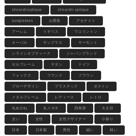
shiraishioptique
shiraishi optique
sunglasses
お洒落
アセテイト
アーレム
イギリス
ウエリントン
オーバル
サングラス
サーモント
シライシオプティーク
ジャパンブランド
セルフレーム
チタン
ドイツ
フォックス
フランス
ブラウン
ブローデザイン
プラスチック
ボストン
メタルフレーム
レディース
レトロ
丸めがね
丸メガネ
四角形
大き目
太い
女性
女性デザイナー
小振り
日本
日本製
男性
細い
軽い